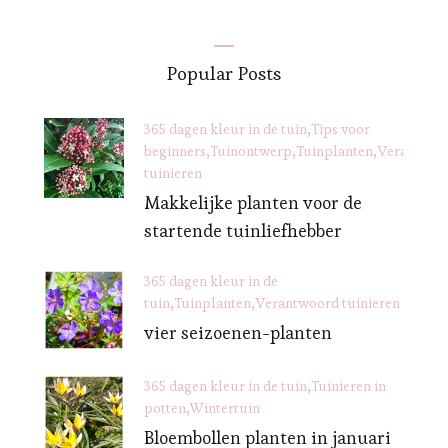
Popular Posts
365 dagen kleur in de tuin
Tips voor
beginners
Tuinontwerp
Tuinplanten
Verantwoo
tuinieren
Makkelijke planten voor de
startende tuinliefhebber
365 dagen kleur in de
tuin
Tuinplanten
Verantwoord tuinieren
vier seizoenen-planten
365 dagen kleur in de tuin
Tuinieren in
potten
Wintertuin
Bloembollen planten in januari