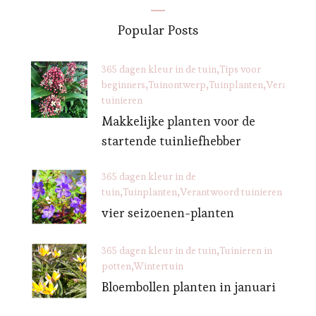
Popular Posts
365 dagen kleur in de tuin
Tips voor
beginners
Tuinontwerp
Tuinplanten
Verantwoo
tuinieren
Makkelijke planten voor de
startende tuinliefhebber
365 dagen kleur in de
tuin
Tuinplanten
Verantwoord tuinieren
vier seizoenen-planten
365 dagen kleur in de tuin
Tuinieren in
potten
Wintertuin
Bloembollen planten in januari