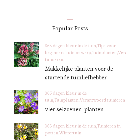
Popular Posts
365 dagen kleur in de tuin
Tips voor
beginners
Tuinontwerp
Tuinplanten
Verantwoo
tuinieren
Makkelijke planten voor de
startende tuinliefhebber
365 dagen kleur in de
tuin
Tuinplanten
Verantwoord tuinieren
vier seizoenen-planten
365 dagen kleur in de tuin
Tuinieren in
potten
Wintertuin