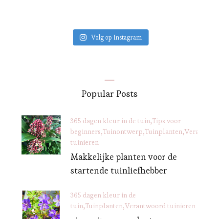
Volg op Instagram
Popular Posts
365 dagen kleur in de tuin
Tips voor
beginners
Tuinontwerp
Tuinplanten
Verantwoo
tuinieren
Makkelijke planten voor de
startende tuinliefhebber
365 dagen kleur in de
tuin
Tuinplanten
Verantwoord tuinieren