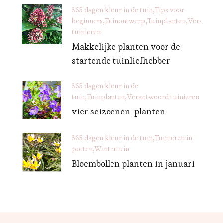
365 dagen kleur in de tuin
Tips voor
beginners
Tuinontwerp
Tuinplanten
Verantwoo
tuinieren
Makkelijke planten voor de
startende tuinliefhebber
365 dagen kleur in de
tuin
Tuinplanten
Verantwoord tuinieren
vier seizoenen-planten
365 dagen kleur in de tuin
Tuinieren in
potten
Wintertuin
Bloembollen planten in januari