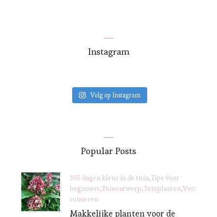
Instagram
Volg op Instagram
Popular Posts
365 dagen kleur in de tuin
Tips voor
beginners
Tuinontwerp
Tuinplanten
Verantwoo
tuinieren
Makkelijke planten voor de