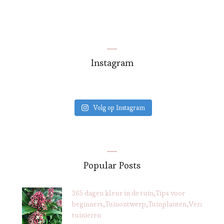
Instagram
Volg op Instagram
Popular Posts
365 dagen kleur in de tuin
Tips voor
beginners
Tuinontwerp
Tuinplanten
Verantwoo
tuinieren