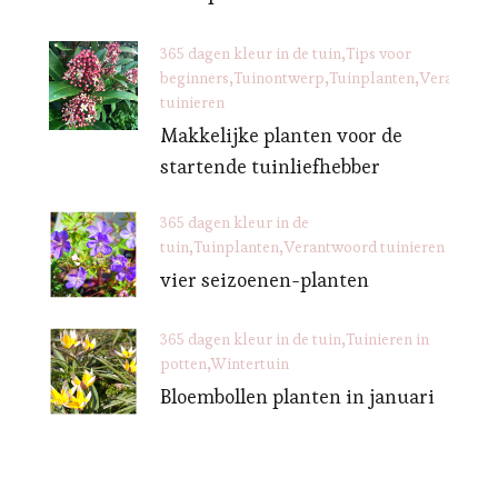
365 dagen kleur in de tuin
Tips voor
beginners
Tuinontwerp
Tuinplanten
Verantwoo
tuinieren
Makkelijke planten voor de
startende tuinliefhebber
365 dagen kleur in de
tuin
Tuinplanten
Verantwoord tuinieren
vier seizoenen-planten
365 dagen kleur in de tuin
Tuinieren in
potten
Wintertuin
Bloembollen planten in januari