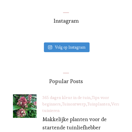
Instagram
Volg op Instagram
Popular Posts
365 dagen kleur in de tuin
Tips voor
beginners
Tuinontwerp
Tuinplanten
Verantwoo
tuinieren
Makkelijke planten voor de
startende tuinliefhebber