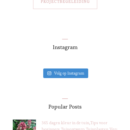
PROJECTBEGELEIDING
Instagram
Volg op Instagram
Popular Posts
365 dagen kleur in de tuin
Tips voor
beginners
Tuinontwerp
Tuinplanten
Verantwoo