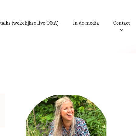
talks (wekelijkse live Q&A)
In de media
Contact