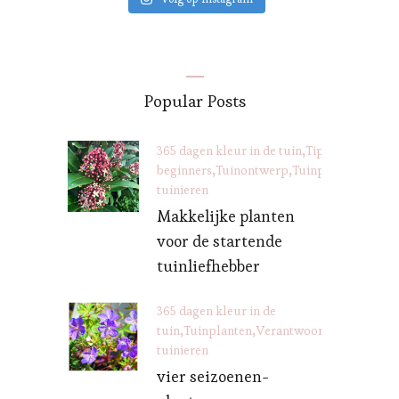
Popular Posts
365 dagen kleur in de tuin
Tips voor
beginners
Tuinontwerp
Tuinplanten
Veran
tuinieren
Makkelijke planten
voor de startende
tuinliefhebber
365 dagen kleur in de
tuin
Tuinplanten
Verantwoord
tuinieren
vier seizoenen-