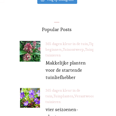
Popular Posts
365 dagen kleur in de tuin
Tips voor
beginners
Tuinontwerp
Tuinplanten
Veran
tuinieren
Makkelijke planten
voor de startende
tuinliefhebber
365 dagen kleur in de
tuin
Tuinplanten
Verantwoord
tuinieren
vier seizoenen-