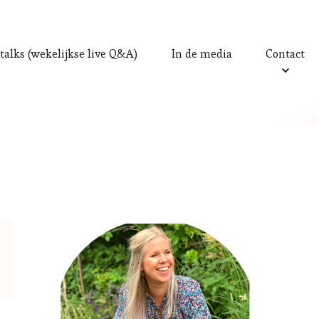
talks (wekelijkse live Q&A)
In de media
Contact