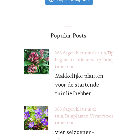
Popular Posts
365 dagen kleur in de tuin
Tips voor
beginners
Tuinontwerp
Tuinplanten
Veran
tuinieren
Makkelijke planten
voor de startende
tuinliefhebber
365 dagen kleur in de
tuin
Tuinplanten
Verantwoord
tuinieren
vier seizoenen-