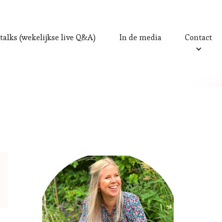
talks (wekelijkse live Q&A)
In de media
Contact