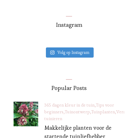
Instagram
Volg op Instagram
Popular Posts
365 dagen kleur in de tuin
Tips voor
beginners
Tuinontwerp
Tuinplanten
Verantwoo
tuinieren
Makkelijke planten voor de
startende tuinliefhebber