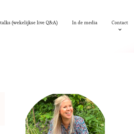
talks (wekelijkse live Q&A)
In de media
Contact