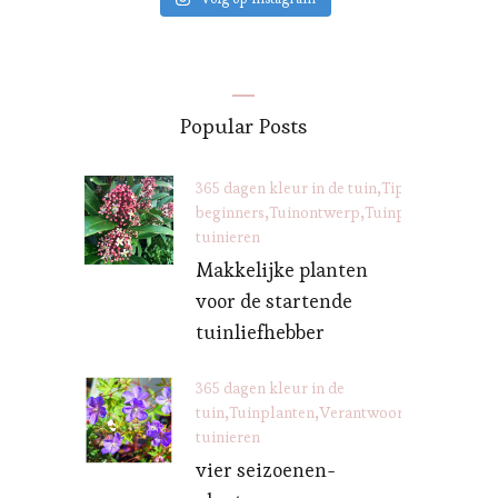
Popular Posts
365 dagen kleur in de tuin
Tips voor
beginners
Tuinontwerp
Tuinplanten
Veran
tuinieren
Makkelijke planten
voor de startende
tuinliefhebber
365 dagen kleur in de
tuin
Tuinplanten
Verantwoord
tuinieren
vier seizoenen-