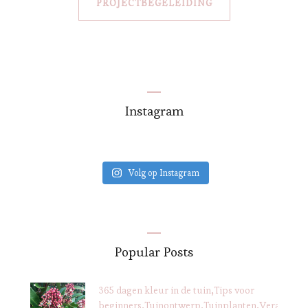
PROJECTBEGELEIDING
Instagram
Volg op Instagram
Popular Posts
365 dagen kleur in de tuin
Tips voor
beginners
Tuinontwerp
Tuinplanten
Verantwoo