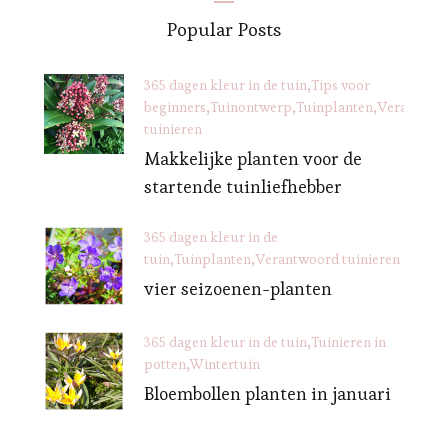
Popular Posts
365 dagen kleur in de tuin
Tips voor
beginners
Tuinontwerp
Tuinplanten
Verantwoo
tuinieren
Makkelijke planten voor de
startende tuinliefhebber
365 dagen kleur in de
tuin
Tuinplanten
Verantwoord tuinieren
vier seizoenen-planten
365 dagen kleur in de tuin
Tuinieren in
potten
Wintertuin
Bloembollen planten in januari