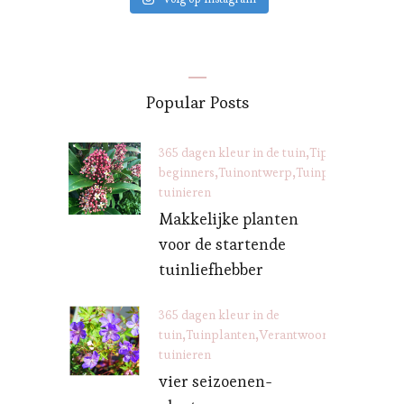
Popular Posts
365 dagen kleur in de tuin
Tips voor
beginners
Tuinontwerp
Tuinplanten
Veran
tuinieren
Makkelijke planten
voor de startende
tuinliefhebber
365 dagen kleur in de
tuin
Tuinplanten
Verantwoord
tuinieren
vier seizoenen-