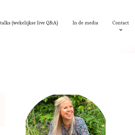
talks (wekelijkse live Q&A)
In de media
Contact