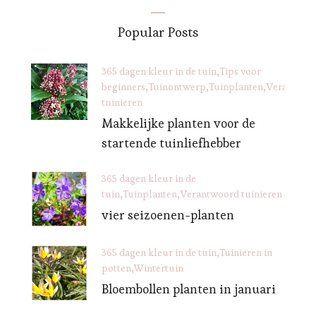
Popular Posts
365 dagen kleur in de tuin
Tips voor
beginners
Tuinontwerp
Tuinplanten
Verantwoo
tuinieren
Makkelijke planten voor de
startende tuinliefhebber
365 dagen kleur in de
tuin
Tuinplanten
Verantwoord tuinieren
vier seizoenen-planten
365 dagen kleur in de tuin
Tuinieren in
potten
Wintertuin
Bloembollen planten in januari