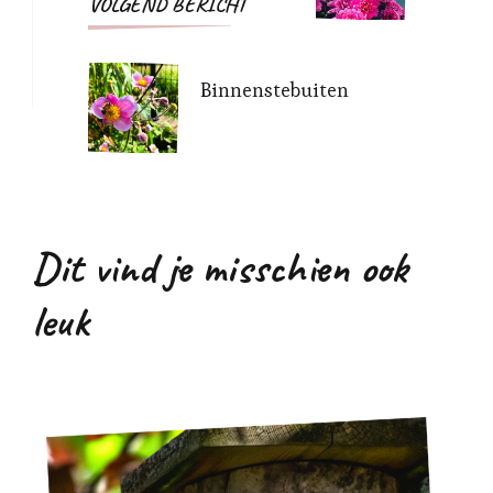
VOLGEND BERICHT
Binnenstebuiten
Dit vind je misschien ook
leuk