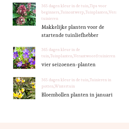
365 dagen kleur in de tuin
Tips voor
beginners
Tuinontwerp
Tuinplanten
Verantwoo
tuinieren
Makkelijke planten voor de
startende tuinliefhebber
365 dagen kleur in de
tuin
Tuinplanten
Verantwoord tuinieren
vier seizoenen-planten
365 dagen kleur in de tuin
Tuinieren in
potten
Wintertuin
Bloembollen planten in januari