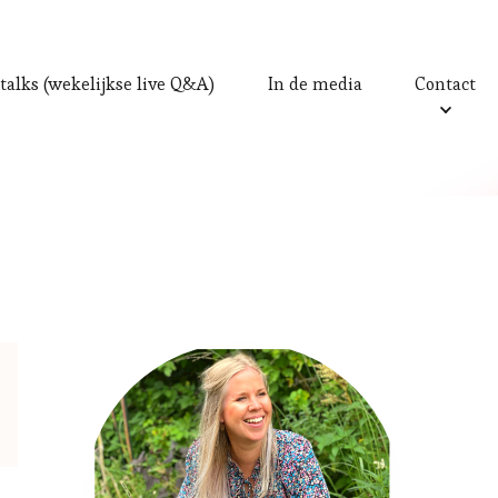
talks (wekelijkse live Q&A)
In de media
Contact