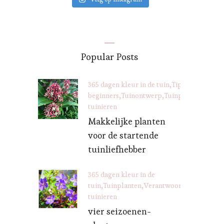
Popular Posts
365 dagen kleur in de tuin
Tips voor
beginners
Tuinontwerp
Tuinplanten
Veran
tuinieren
Makkelijke planten
voor de startende
tuinliefhebber
365 dagen kleur in de
tuin
Tuinplanten
Verantwoord
tuinieren
vier seizoenen-