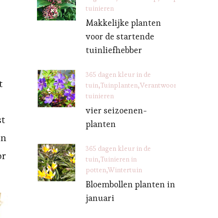
tuinieren
Makkelijke planten
voor de startende
tuinliefhebber
?
365 dagen kleur in de
t
tuin
Tuinplanten
Verantwoord
tuinieren
vier seizoenen-
st
planten
en
365 dagen kleur in de
or
tuin
Tuinieren in
potten
Wintertuin
Bloembollen planten in
januari