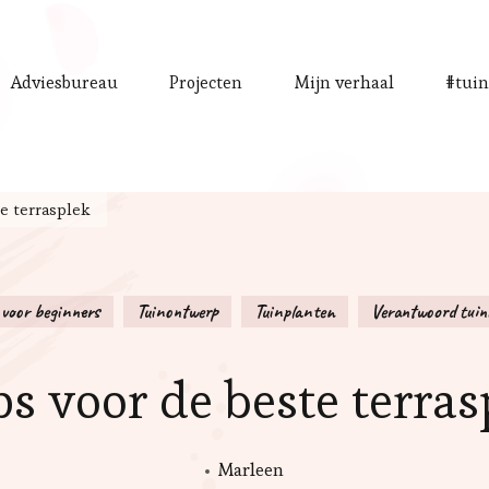
Adviesbureau
Projecten
Mijn verhaal
#tuin
te terrasplek
 voor beginners
Tuinontwerp
Tuinplanten
Verantwoord tuin
ps voor de beste terra
Marleen