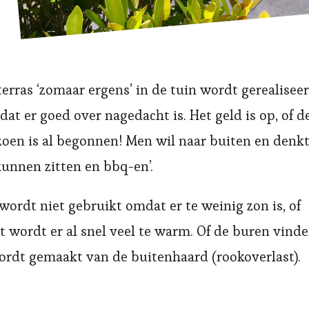
erras ‘zomaar ergens’ in de tuin wordt gerealisee
dat er goed over nagedacht is. Het geld is op, of d
eizoen is al begonnen! Men wil naar buiten en denk
kunnen zitten en bbq-en’.
 wordt niet gebruikt omdat er te weinig zon is, of
het wordt er al snel veel te warm. Of de buren vind
 wordt gemaakt van de buitenhaard (rookoverlast).