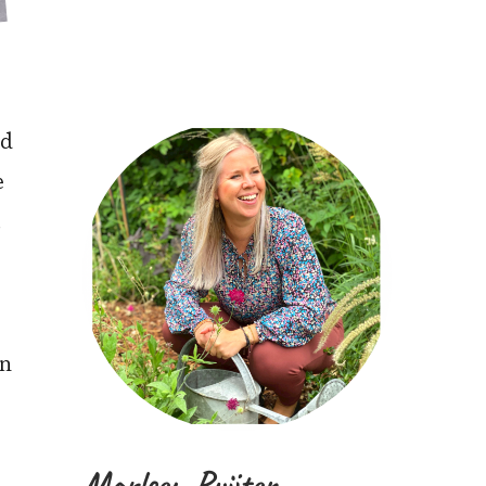
rd
e
t
en
Marleen Ruijter