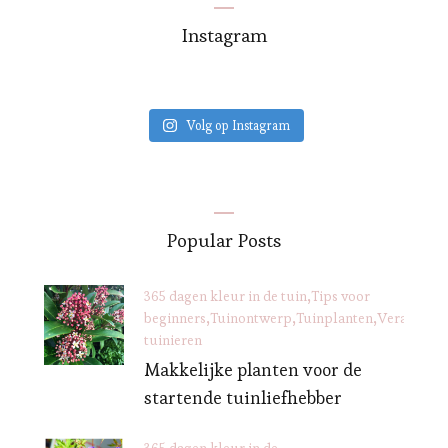
Instagram
Volg op Instagram
Popular Posts
365 dagen kleur in de tuin
Tips voor
beginners
Tuinontwerp
Tuinplanten
Verantwoo
tuinieren
Makkelijke planten voor de
startende tuinliefhebber