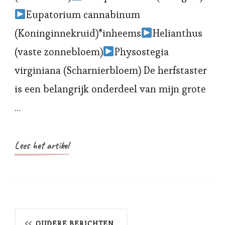
Eupatorium cannabinum
(Koninginnekruid)*inheems
Helianthus
(vaste zonnebloem)
Physostegia
virginiana (Scharnierbloem) De herfstaster
is een belangrijk onderdeel van mijn grote
…
Lees het artikel
Berichtnavigatie
OUDERE BERICHTEN