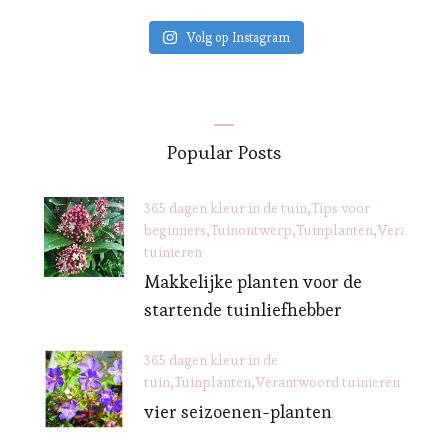
Volg op Instagram
Popular Posts
365 dagen kleur in de tuin
Tips voor
beginners
Tuinontwerp
Tuinplanten
Verantwoo
tuinieren
Makkelijke planten voor de
startende tuinliefhebber
365 dagen kleur in de
tuin
Tuinplanten
Verantwoord tuinieren
vier seizoenen-planten