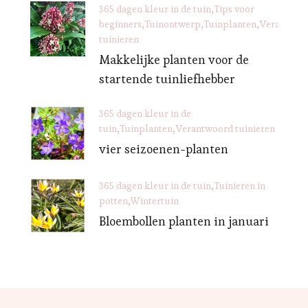
365 dagen kleur in de tuin
Tips voor
beginners
Tuinontwerp
Tuinplanten
Verantwoo
tuinieren
Makkelijke planten voor de
startende tuinliefhebber
365 dagen kleur in de
tuin
Tuinplanten
Verantwoord tuinieren
vier seizoenen-planten
365 dagen kleur in de tuin
Tuinieren in
potten
Wintertuin
Bloembollen planten in januari