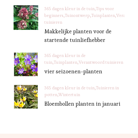
365 dagen kleur in de tuin
Tips voor
beginners
Tuinontwerp
Tuinplanten
Verantwoo
tuinieren
Makkelijke planten voor de
startende tuinliefhebber
365 dagen kleur in de
tuin
Tuinplanten
Verantwoord tuinieren
vier seizoenen-planten
365 dagen kleur in de tuin
Tuinieren in
potten
Wintertuin
Bloembollen planten in januari