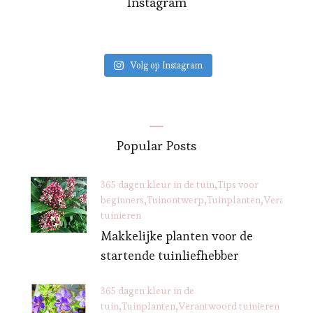
Instagram
Volg op Instagram
Popular Posts
365 dagen kleur in de tuin
Tips voor
beginners
Tuinontwerp
Tuinplanten
Verantwoo
tuinieren
Makkelijke planten voor de
startende tuinliefhebber
365 dagen kleur in de
tuin
Tuinplanten
Verantwoord tuinieren