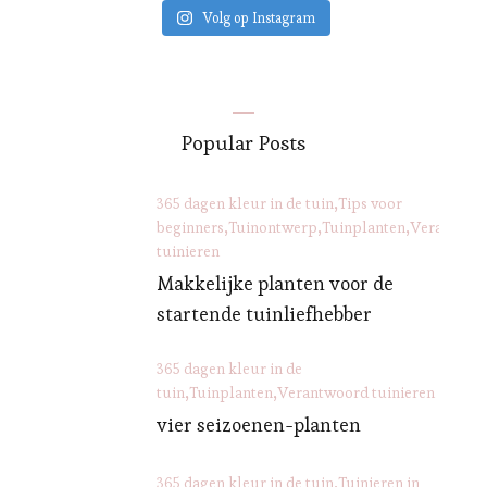
Volg op Instagram
Popular Posts
365 dagen kleur in de tuin
Tips voor
beginners
Tuinontwerp
Tuinplanten
Verantwoo
tuinieren
Makkelijke planten voor de
startende tuinliefhebber
365 dagen kleur in de
tuin
Tuinplanten
Verantwoord tuinieren
vier seizoenen-planten
365 dagen kleur in de tuin
Tuinieren in