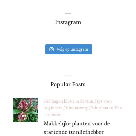
Instagram
Volg op Instagram
Popular Posts
365 dagen kleur in de tuin
Tips voor
beginners
Tuinontwerp
Tuinplanten
Verantwoo
tuinieren
Makkelijke planten voor de
startende tuinliefhebber