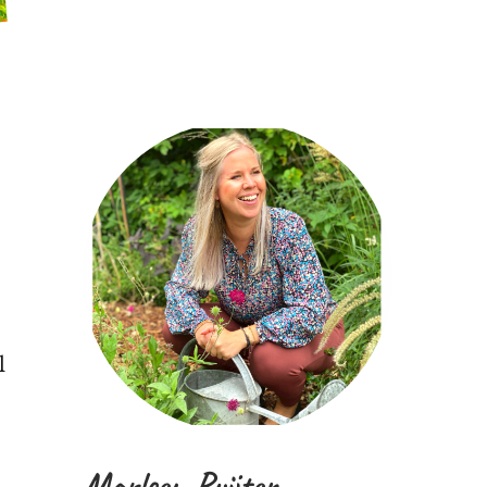
l
Marleen Ruijter