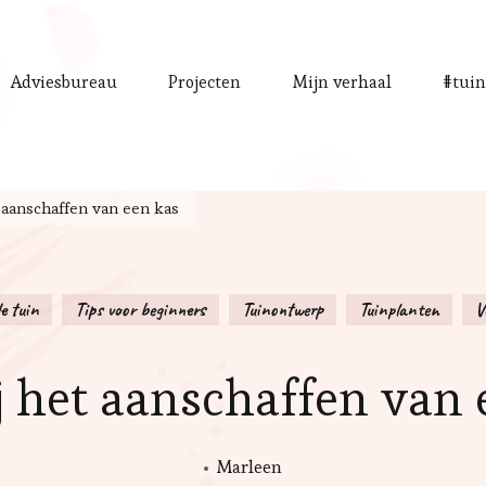
Adviesbureau
Projecten
Mijn verhaal
#tuin
t aanschaffen van een kas
e tuin
Tips voor beginners
Tuinontwerp
Tuinplanten
V
ij het aanschaffen van 
Marleen