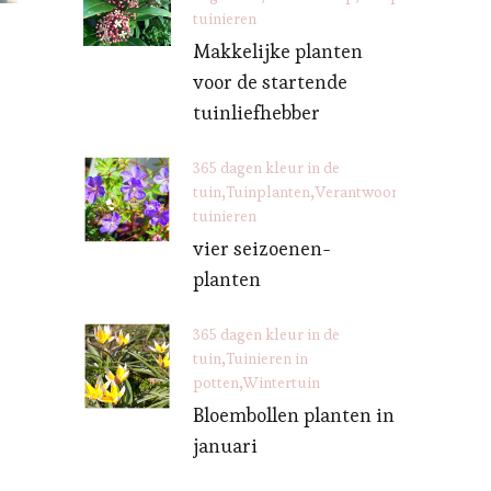
tuinieren
Makkelijke planten
voor de startende
tuinliefhebber
365 dagen kleur in de
tuin
Tuinplanten
Verantwoord
tuinieren
vier seizoenen-
planten
365 dagen kleur in de
tuin
Tuinieren in
potten
Wintertuin
Bloembollen planten in
januari