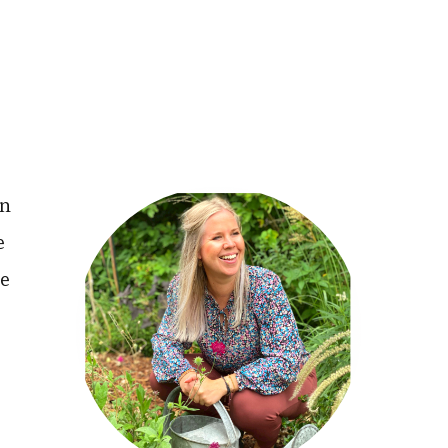
en
e
de