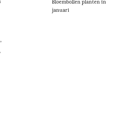
n
Bloembollen planten in
januari
,
,