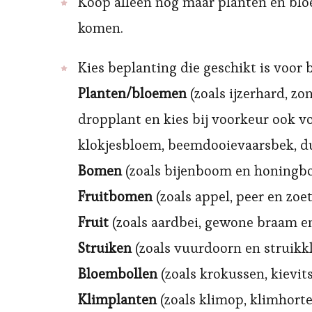
Koop alleen nog maar planten en blo
komen.
Kies beplanting die geschikt is voor b
Planten/bloemen
(zoals ijzerhard, z
dropplant en kies bij voorkeur ook vo
klokjesbloem, beemdooievaarsbek, du
Bomen
(zoals bijenboom en honingb
Fruitbomen
(zoals appel, peer en zoet
Fruit
(zoals aardbei, gewone braam e
Struiken
(zoals vuurdoorn en struikk
Bloembollen
(zoals krokussen, kievi
Klimplanten
(zoals klimop, klimhorte