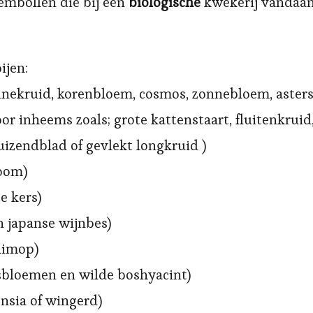
embollen die bij een
biologische
kwekerij vandaa
ijen:
onnekruid, korenbloem, cosmos, zonnebloem, asters
or inheems zoals; grote kattenstaart, fluitenkruid
izendblad of gevlekt longkruid )
oom)
e kers)
n japanse wijnbes)
limop)
tsbloemen en wilde boshyacint)
nsia of wingerd)